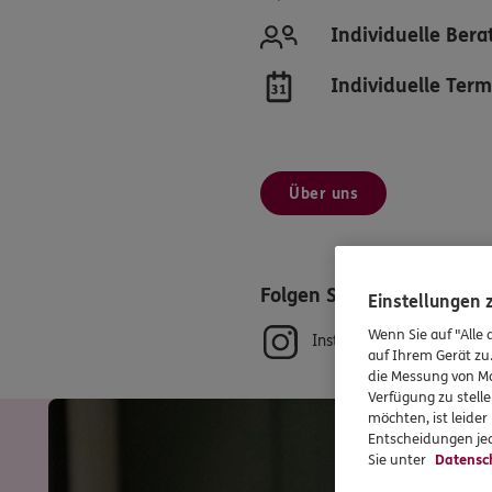
Individuelle Ber
Individuelle Ter
Über uns
Folgen Sie uns
Einstellungen
Wenn Sie auf "Alle 
Instagram
auf Ihrem Gerät zu
die Messung von Ma
Verfügung zu stelle
möchten, ist leide
Entscheidungen jed
Sie unter
Datensc