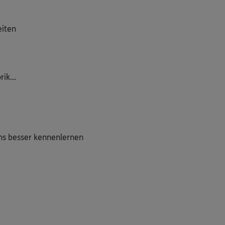
eiten
ik...
uns besser kennenlernen