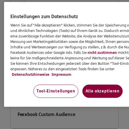
Adform
Einstellungen zum Datenschutz
Wenn Sie auf "Alle akzeptieren" klicken, stimmen Sie der Speicherung 
und ähnlichen Technologien (Tools) auf Ihrem Gerät zu. Dadurch ermö
Consent Tool OneTrust
eine zuverlässige Funktion der Website, die Analyse der Websitenutzun
Messung von Marketingaktivitäten sowie die Möglichkeit, Ihnen persona
Inhalte und Werbeanzeigen zur Verfügung zu stellen, z.B. durch die N
Facebook Audiences oder Google Ads. Falls Sie
nicht zustimmen
möchten
keine für Sie maßgeschneiderte Anpassung und Werbung auf dieser Se
Fullstory
Sie können Ihre Entscheidungen jederzeit über den Button "Tool-Eins
anpassen. Näheres zu den eingesetzten Tools finden Sie unter
Datenschutzhinweise
Impressum
Facebook Conversion Tracking
Tool-Einstellungen
Alle akzeptieren
Facebook Custom Audience