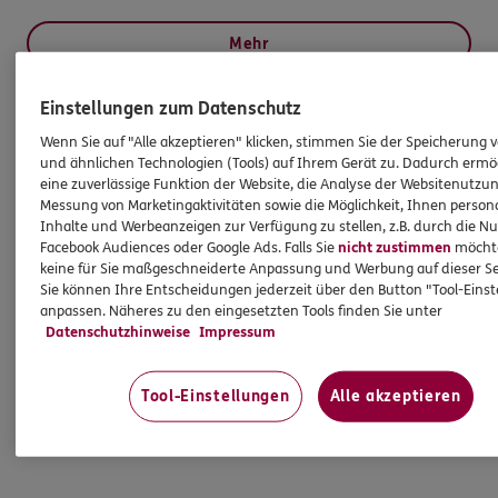
Mehr
Einstellungen zum Datenschutz
HINWEIS
Wenn Sie auf "Alle akzeptieren" klicken, stimmen Sie der Speicherung 
Wichtiges aus dem Vermittlerrecht
und ähnlichen Technologien (Tools) auf Ihrem Gerät zu. Dadurch ermö
eine zuverlässige Funktion der Website, die Analyse der Websitenutzun
Messung von Marketingaktivitäten sowie die Möglichkeit, Ihnen persona
Ich bin verpflichtet, Ihnen Auskünfte zu meiner
Inhalte und Werbeanzeigen zur Verfügung zu stellen, z.B. durch die N
Facebook Audiences oder Google Ads. Falls Sie
nicht zustimmen
möchten
Person zu geben. Sowohl Ihr Schutz als Verbraucher
keine für Sie maßgeschneiderte Anpassung und Werbung auf dieser Se
sowie auch gesetzliche Regelungen halten mich
Sie können Ihre Entscheidungen jederzeit über den Button "Tool-Eins
dazu an. Ich biete Beratung an, für die
anpassen. Näheres zu den eingesetzten Tools finden Sie unter
Versicherungsvermittlung erhalte ich Provision,
Datenschutzhinweise
Impressum
ferner sonstige Zuwendungen.
Tool-Einstellungen
Alle akzeptieren
Mehr Informationen