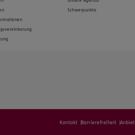
en
Unsere Agentur
en
Schwerpunkte
formationen
gsvereinbarung
tung
Kontakt
Barrierefreiheit
Anbiet