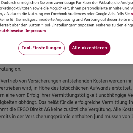
gungsgesetzes teil:
. Dadurch ermöglichen Sie eine zuverlässige Funktion der Website, die Analy
rketingaktivitäten sowie die Möglichkeit, Ihnen personalisierte Inhalte und
n, z.B. durch die Nutzung von Facebook Audiences oder Google Ads. Falls Sie
n
 Kranken- und Pflegeversicherung, Postfach 06 02 22, 10052 B
r keine für Sie maßgeschneiderte Anpassung und Werbung auf dieser Seite mö
 89 31,
www.pkv-ombudsmann.de
, sofern es um Streitigkeit
erzeit über den Button "Tool-Einstellungen" anpassen. Näheres zu den einge
 Pflegeversicherungen geht.
hutzhinweise
Impressum
smann e.V., Postfach 080632, 10006 Berlin, Telefon: 0800 / 3 6
@versicherungsombudsmann.de
,
http://www.versicherungso
Tool-Einstellungen
Alle akzeptieren
ammenhang mit anderen privaten Versicherungen geht (außer K
ratung an.
 Vertrieb von Versicherungen entstehenden Kosten werden ihr
vertrieben wird, in Höhe des tatsächlichen Aufwands erstattet.
ern eine vom Erfolg ihrer Vermittlungstätigkeit unabhängige 
igkeiten abhängt. Das heißt für die erfolgreiche Vermittlung I
mt die ERGO Direkt AG keine zusätzliche Vergütung. Alle Kost
reits in der Versicherungsprämie enthalten [und müssen von 