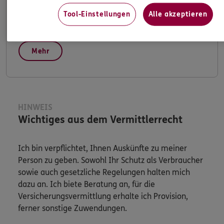
Tool-Einstellungen
Alle akzeptieren
Apps & Mobile Services
Mehr
HINWEIS
Wichtiges aus dem Vermittlerrecht
Ich bin verpflichtet, Ihnen Auskünfte zu meiner
Person zu geben. Sowohl Ihr Schutz als Verbraucher
sowie auch gesetzliche Regelungen halten mich
dazu an. Ich biete Beratung an, für die
Versicherungsvermittlung erhalte ich Provision,
ferner sonstige Zuwendungen.