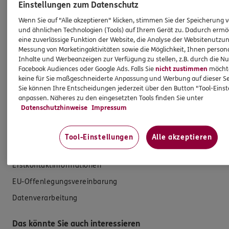
Produkte
Einstellungen zum Datenschutz
Wenn Sie auf "Alle akzeptieren" klicken, stimmen Sie der Speicherung 
Zahnversicherungen
und ähnlichen Technologien (Tools) auf Ihrem Gerät zu. Dadurch ermö
eine zuverlässige Funktion der Website, die Analyse der Websitenutzun
Krankenversicherung
Messung von Marketingaktivitäten sowie die Möglichkeit, Ihnen persona
Inhalte und Werbeanzeigen zur Verfügung zu stellen, z.B. durch die N
Versicherungen für den privaten Bedarf
Facebook Audiences oder Google Ads. Falls Sie
nicht zustimmen
möchten
keine für Sie maßgeschneiderte Anpassung und Werbung auf dieser Se
Versicherungen für Geschäftskunden
Sie können Ihre Entscheidungen jederzeit über den Button "Tool-Eins
anpassen. Näheres zu den eingesetzten Tools finden Sie unter
Hilfe & Services
Datenschutzhinweise
Impressum
E-Mail schreiben
Tool-Einstellungen
Alle akzeptieren
Schaden melden
Erstkontaktinformationen
EU-Offenlegungsvereinbarung
Datenverarbeitung
Das könnte Sie auch interessieren