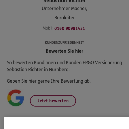
Sebastian
Richter
Unternehmer Macher,
Büroleiter
Mobil:
0160 90981431
KUNDENZUFRIEDENHEIT
Bewerten Sie hier
So bewerten Kundinnen und Kunden ERGO Versicherung
Sebastian Richter in Nürnberg.
Geben Sie hier gerne Ihre Bewertung ab.
Jetzt bewerten