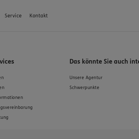
Service
Kontakt
rvices
Das könnte Sie auch int
en
Unsere Agentur
en
Schwerpunkte
formationen
gsvereinbarung
tung