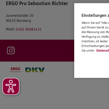
ERGO Pro Sebastian Richter
Einstellungen
Juvenellstraße 20
90419 Nürnberg
Wenn Sie auf "Alle 
auf Ihrem Gerät zu
Mobil:
0160 90981431
die Messung von Ma
Verfügung zu stelle
möchten, ist leide
Entscheidungen jed
Sie unter
Datensc