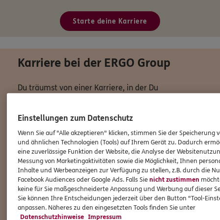
Starte deine Karriere
Karriere bei der ERGO Group
Du träumst von einer Karriere, in der Du
selbstständig arbeiten und gleichzeitig Teil einer
starken Gemeinschaft sein kannst?
Einstellungen zum Datenschutz
Als Teil der ERGO-Familie bist Du nie allein. Du
Wenn Sie auf "Alle akzeptieren" klicken, stimmen Sie der Speicherung 
kannst auf ein starkes Netzwerk von Kolleginnen
und ähnlichen Technologien (Tools) auf Ihrem Gerät zu. Dadurch ermö
eine zuverlässige Funktion der Website, die Analyse der Websitenutzun
und Kollegen zurückgreifen, die sich gegenseitig
Messung von Marketingaktivitäten sowie die Möglichkeit, Ihnen persona
unterstützen und motivieren. Gemeinsam arbeiten
Inhalte und Werbeanzeigen zur Verfügung zu stellen, z.B. durch die N
wir daran, die Zukunft der Versicherungsbranche zu
Facebook Audiences oder Google Ads. Falls Sie
nicht zustimmen
möchten
keine für Sie maßgeschneiderte Anpassung und Werbung auf dieser Se
gestalten und unseren Kunden den bestmöglichen
Sie können Ihre Entscheidungen jederzeit über den Button "Tool-Eins
Service zu bieten.
anpassen. Näheres zu den eingesetzten Tools finden Sie unter
Datenschutzhinweise
Impressum