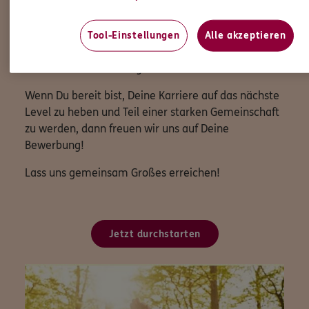
Du profitierst nicht nur von der Freiheit, Deine
eigenen Entscheidungen zu treffen und Deinen
Arbeitsalltag flexibel zu gestalten, sondern auch von
Tool-Einstellungen
Alle akzeptieren
den Vorteilen, die eine große und etablierte Marke
wie ERGO mit sich bringt.
Wenn Du bereit bist, Deine Karriere auf das nächste
Level zu heben und Teil einer starken Gemeinschaft
zu werden, dann freuen wir uns auf Deine
Bewerbung!
Lass uns gemeinsam Großes erreichen!
Jetzt durchstarten