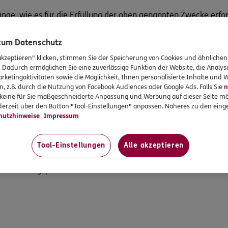
ge, wie es für die Erfüllung der oben genannten Zwecke erfor
n Ihre Daten gelöscht. Wenn Sie Ihre Einwilligung bei mir wid
Ihre personenbezogenen Interessentendaten zu Werbezwecken 
 zum Datenschutz
 nach Ablauf von sechs Monaten, es sei denn, Sie kontaktiere
akzeptieren" klicken, stimmen Sie der Speicherung von Cookies und ähnlichen
einer Agentur betreut werden, verarbeite ich neben den Kund
. Dadurch ermöglichen Sie eine zuverlässige Funktion der Website, die Analy
rketingaktivitäten sowie die Möglichkeit, Ihnen personalisierte Inhalte und
n, z.B. durch die Nutzung von Facebook Audiences oder Google Ads. Falls Sie
n
r keine für Sie maßgeschneiderte Anpassung und Werbung auf dieser Seite mö
erzeit über den Button "Tool-Einstellungen" anpassen. Näheres zu den einge
hutzhinweise
Impressum
ogenen Daten
Tool-Einstellungen
Alle akzeptieren
n
ufbewahrungspflichten bestehen