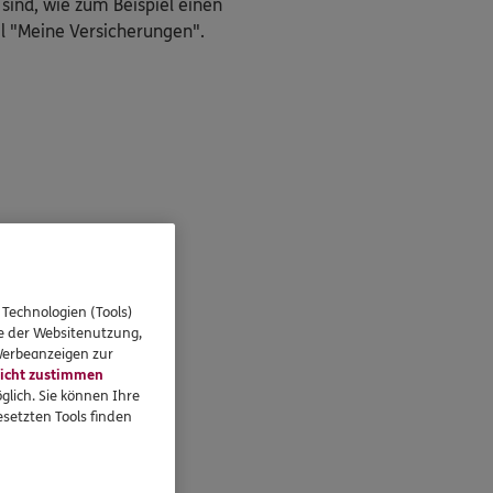
 sind, wie zum Beispiel einen
l "Meine Versicherungen".
ngehende Mitteilungen
g"
 Technologien (Tools)
se der Websitenutzung,
 Werbeanzeigen zur
icht zustimmen
glich. Sie können Ihre
unter!
setzten Tools finden