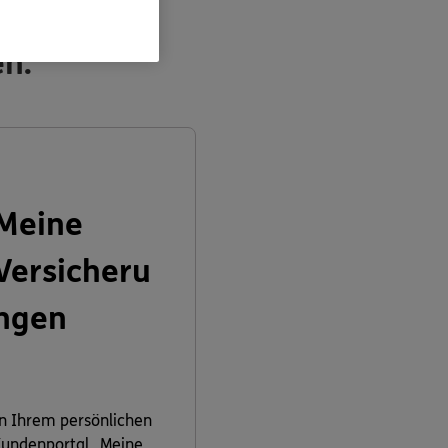
en:
Meine
Versicheru
ngen
n Ihrem persönlichen
undenportal „Meine