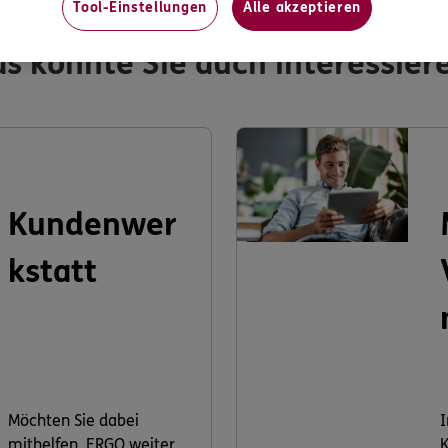
Tool-Einstellungen
Alle akzeptieren
s könnte Sie auch interessier
Kundenwer
kstatt
Möchten Sie dabei
I
mithelfen, ERGO weiter
K