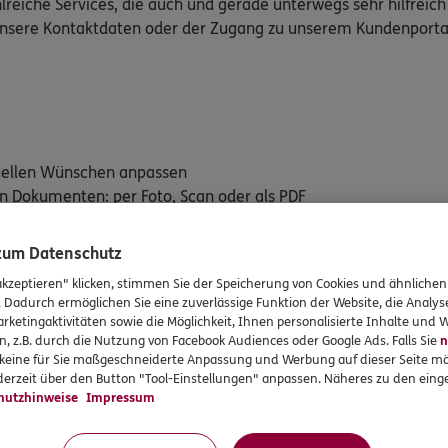
lreiche Services, die auch und gerade unterwegs sehr hilfreich
 unsere Kontaktdaten oder der Zugang zu unserem Kundenporta
duellen Wünschen anpassen
on Dokumenten: per Foto, Scan oder als PDF
stbox empfangen und automatische Benachrichtigungen über ei
 zum Datenschutz
en versicherten Leistungen im Blick behalten mit "Mein Vertra
akzeptieren" klicken, stimmen Sie der Speicherung von Cookies und ähnlichen
rte: E-Rezept und Elektronische Patientenakte (ePA)
. Dadurch ermöglichen Sie eine zuverlässige Funktion der Website, die Analy
rketingaktivitäten sowie die Möglichkeit, Ihnen personalisierte Inhalte und
n, z.B. durch die Nutzung von Facebook Audiences oder Google Ads. Falls Sie
n
r keine für Sie maßgeschneiderte Anpassung und Werbung auf dieser Seite mö
dem iTunes App Store (iOS) oder Google Play Store (Android) her
erzeit über den Button "Tool-Einstellungen" anpassen. Näheres zu den einge
hutzhinweise
Impressum
für iOS downloaden