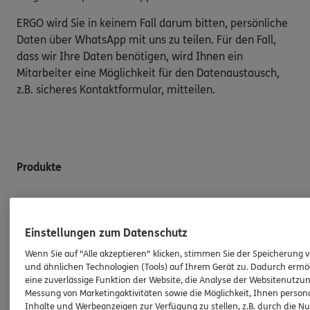
ERGO wird Sie in keinem Fall darum bitten, persönliche
Daten über WhatsApp mit uns zu teilen. Für den Fall,
dass wir Ihre Daten benötigen, wird Ihnen ein
Mitarbeiter eine Möglichkeit für den Datenaustausch,
z.B. sicheres Kontaktformular, mitteilen.
Produkte
Zahnversicherungen
Krankenversicherung
Einstellungen zum Datenschutz
Versicherungen für den privaten Bedarf
Wenn Sie auf "Alle akzeptieren" klicken, stimmen Sie der Speicherung 
und ähnlichen Technologien (Tools) auf Ihrem Gerät zu. Dadurch ermö
Versicherungen für Geschäftskunden
eine zuverlässige Funktion der Website, die Analyse der Websitenutzun
Messung von Marketingaktivitäten sowie die Möglichkeit, Ihnen persona
Hilfe & Services
Inhalte und Werbeanzeigen zur Verfügung zu stellen, z.B. durch die N