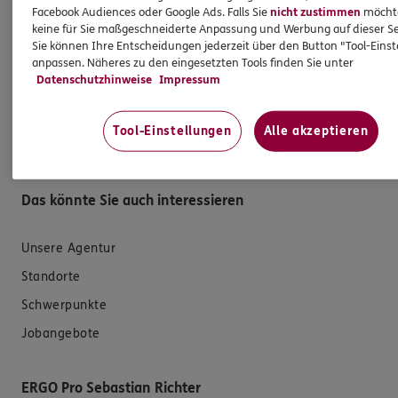
Facebook Audiences oder Google Ads. Falls Sie
nicht zustimmen
möchten
keine für Sie maßgeschneiderte Anpassung und Werbung auf dieser Se
E-Mail schreiben
Sie können Ihre Entscheidungen jederzeit über den Button "Tool-Eins
anpassen. Näheres zu den eingesetzten Tools finden Sie unter
Schaden melden
Datenschutzhinweise
Impressum
Erstkontaktinformationen
EU-Offenlegungsvereinbarung
Tool-Einstellungen
Alle akzeptieren
Datenverarbeitung
Das könnte Sie auch interessieren
Unsere Agentur
Standorte
Schwerpunkte
Jobangebote
ERGO Pro Sebastian Richter